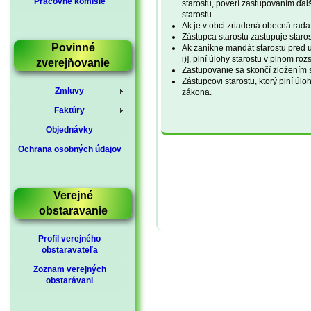
Pracovné komisie
starostu, poverí zastupovaním ďal
starostu.
Ak je v obci zriadená obecná rada,
Zástupca starostu zastupuje star
Povinné
Ak zanikne mandát starostu pred u
i)], plní úlohy starostu v plnom ro
zverejňovanie
Zastupovanie sa skončí zložením 
Zástupcovi starostu, ktorý plní úl
Zmluvy
zákona.
Faktúry
Objednávky
Ochrana osobných údajov
Verejné
obstaravanie
Profil verejného
obstaravateľa
Zoznam verejných
obstarávani