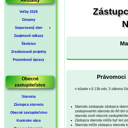
Aktuality
Zástupc
Voľby 2026
Oznamy
N
Separovaný zber
Zaujimavé odkazy
Ma
Školstvo
Zrealizované projekty
Pozemkové úpravy
Právomoci z
Obecné
zastupiteľstvo
v súlade s § 13b ods. 3 zákona čí
Starosta
Zástupca starostu
Starostu zastupuje zástupca staro
zastupovaním starosta do 60 dní o
Obecné zastupiteľstvo
starostu zvolí obecné zastupiteľst
Zástupca starostu môže byť len p
Kontrolor obce
Starosta môže zástupcu starostu k