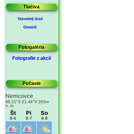
Tlačiva
Stavebný úrad
Ostatné
Fotogaléria
Fotografie z akcií
Počasie