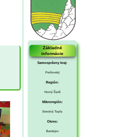
Základné
informácie
Samosprávny kraj:
Prešovský
Región:
Horný Šariš
Mikroregión:
Stredná Topľa
Okres:
Bardejov