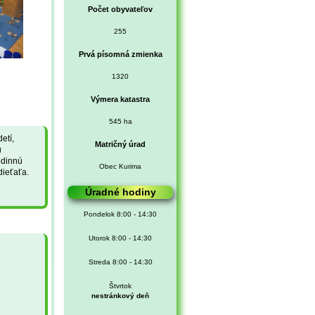
Počet obyvateľov
255
Prvá písomná zmienka
1320
Výmera katastra
545 ha
etí,
Matričný úrad
ú
odinnú
Obec Kurima
dieťaťa.
Úradné hodiny
Pondelok 8:00 - 14:30
Utorok 8:00 - 14:30
Streda 8:00 - 14:30
Štvrtok
nestránkový deň