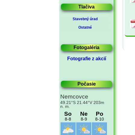
Tlačiva
Stavebný úrad
Ostatné
Fotogaléria
Fotografie z akcií
Počasie