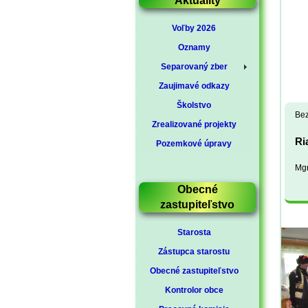
Aktuality
Voľby 2026
Oznamy
Separovaný zber
Zaujimavé odkazy
Školstvo
Bez
Zrealizované projekty
Ri
Pozemkové úpravy
Mgr
Obecné
zastupiteľstvo
Starosta
Zástupca starostu
Obecné zastupiteľstvo
Kontrolor obce