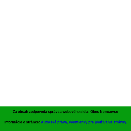
Za obsah zodpovedá správca webového sídla: Obec Nemcovce
Informácie o stránke:
Autorské práva, Podmienky pre použivanie stránky.