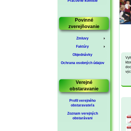
Pracovné komisie
Povinné
zverejňovanie
Zmluvy
Faktúry
Objednávky
Vyt
kto
Ochrana osobných údajov
doc
výc
Verejné
obstaravanie
Profil verejného
obstaravateľa
Zoznam verejných
obstarávani